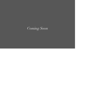
Coming Soon
Kijk hier ook naar de playlist van Marion's 'lust en liefde'
Kijk hier naar de oude YouTube kanaal van Marion Bloem